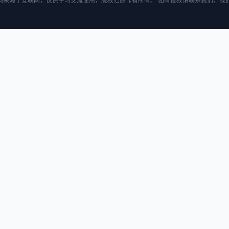
均来源于互联网，仅供学习交流使用，版权归原作者所有。 如有侵权请联系我们，我们