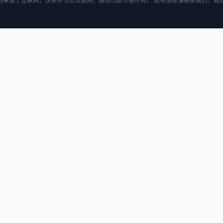
均来源于互联网，仅供学习交流使用，版权归原作者所有。 如有侵权请联系我们，我们